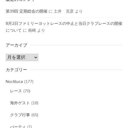
第39回 定期総会の開催
に
土井 克彦
より
8月2日ファミリーヨットレースの中止と当日クラブレースの開催
について
に
南崎
より
アーカイブ
ア
ー
カテゴリー
カ
イ
Noctiluca
(177)
ブ
レース
(70)
海外ゲスト
(18)
クラブ行事
(65)
パーティ
(1)