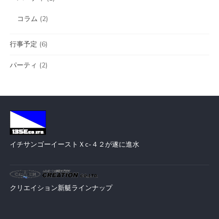
コラム
(2)
行事予定
(6)
パーティ
(2)
イチサンゴーイースト
Ｘc-４２が遂に進水
クリエイション
新艇ラインナップ