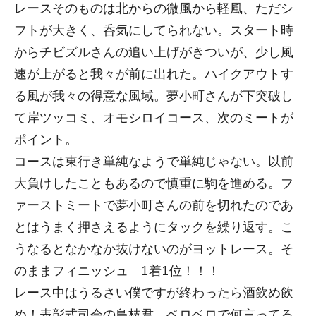
レースそのものは北からの微風から軽風、ただシ
フトが大きく、呑気にしてられない。スタート時
からチビズルさんの追い上げがきついが、少し風
速が上がると我々が前に出れた。ハイクアウトす
る風が我々の得意な風域。夢小町さんが下突破し
て岸ツッコミ、オモシロイコース、次のミートが
ポイント。
コースは東行き単純なようで単純じゃない。以前
大負けしたこともあるので慎重に駒を進める。フ
ァーストミートで夢小町さんの前を切れたのであ
とはうまく押さえるようにタックを繰り返す。こ
うなるとなかなか抜けないのがヨットレース。そ
のままフィニッシュ 1着1位！！！
レース中はうるさい僕ですが終わったら酒飲め飲
め！表彰式司会の鳥枝君 ベロベロで何言ってる