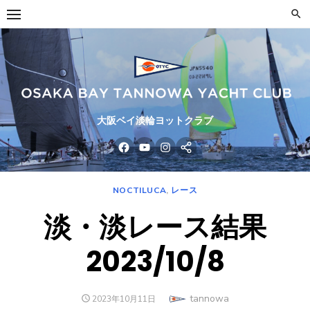
Skip
to
content
大阪ベイ淡輪ヨットクラブ
facebook
youtube
instagram
line
NOCTILUCA
,
レース
淡・淡レース結果
2023/10/8
Author
tannowa
POSTED
2023年10月11日
ON