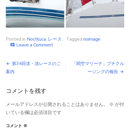
Posted in
Noctiluca
,
レース
Tagged
noimage
on
Leave a Comment
comment
淡・
淡
投
レ
第34回淡・淡レースのご
「関空マリーナ」プチクル
ー
稿
案内
ージングの報告
ス
結
ナ
果
コメントを残す
2023/10/8
ビ
ゲ
メールアドレスが公開されることはありません。
※
が付
ー
いている欄は必須項目です
シ
コメント
※