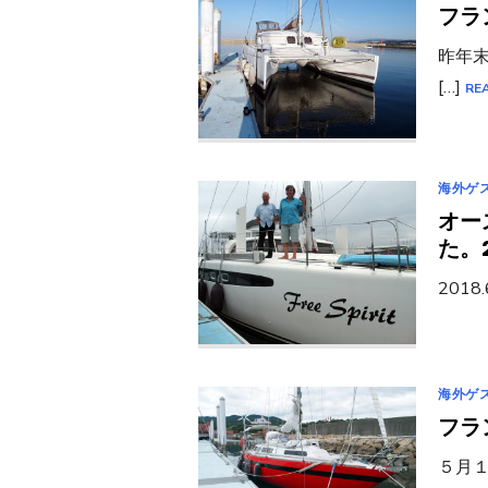
フラ
昨年
[…]
RE
海外ゲ
オース
た。
2018
海外ゲ
フラ
５月