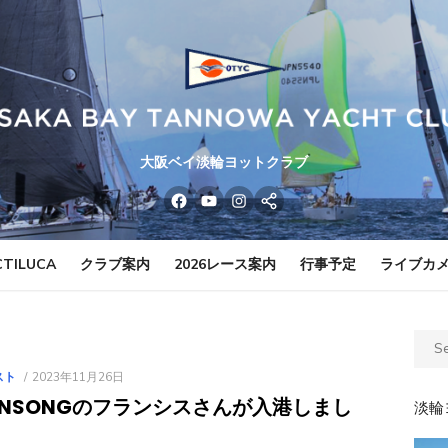
大阪ベイ淡輪ヨットクラブ
facebook
youtube
instagram
line
TILUCA
クラブ案内
2026レース案内
行事予定
ライブカ
Sear
for:
POSTED
スト
2023年11月26日
ON
AINSONGのフランシスさんが入港しまし
淡輪