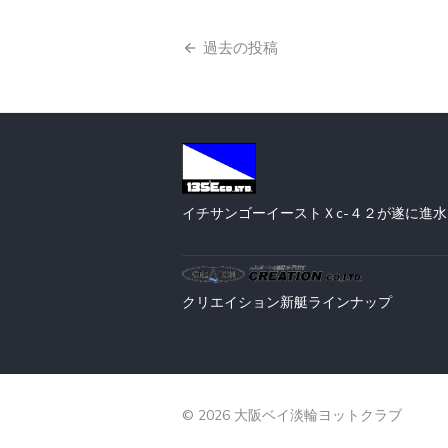
投
過去の投稿
稿
ナ
ビ
ゲ
イチサンゴーイースト
Ｘc-４２が遂に進水
ー
シ
ョ
クリエイション
新艇ラインナップ
ン
© 2026 大阪ベイ淡輪ヨットクラブ