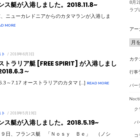
8月
ンス艇が入港しました。
2018.11.8~
ラブ
末、ニューカレドニアからのカタマランが入港しま
AD MORE
アー
ア
ー
POSTED
スト
2018年6月3日
カ
カテ
ON
トラリア艇 [FREE SPIRIT] が入港しまし
イ
2018.6.3～
ブ
行事
.6.3～7.17 オーストラリアのカタマ […]
READ MORE
パー
Nocti
ク
POSTED
スト
2018年5月19日
ON
ンス艇が入港しました。
2018.5.19~
パ
１９日、フランス艇 「Ｎｏｓｙ Ｂｅ」 （ノシ
コ