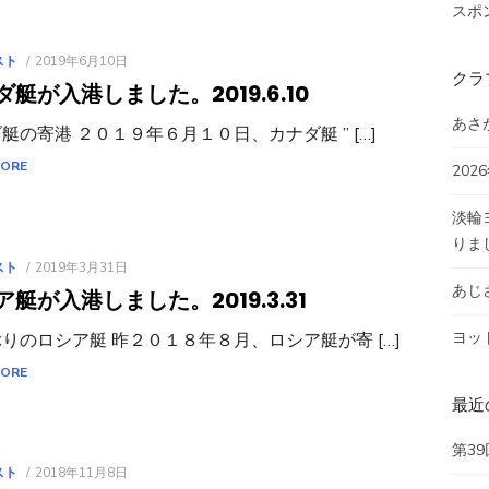
スポ
POSTED
スト
2019年6月10日
クラ
ON
ダ艇が入港しました。
2019.6.10
あさが
艇の寄港 ２０１９年６月１０日、カナダ艇 ” […]
MORE
20
淡輪
りま
POSTED
スト
2019年3月31日
ON
あじさ
ア艇が入港しました。
2019.3.31
ヨッ
りのロシア艇 昨２０１８年８月、ロシア艇が寄 […]
MORE
最近
第3
POSTED
スト
2018年11月8日
ON