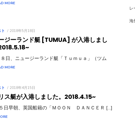
AD MORE
レ
海
POSTED
スト
2018年5月18日
ON
ージーランド艇 [TUMUA] が入港しまし
2018.5.18~
１８日、ニュージーランド艇「Ｔｕｍｕａ」（ツム
AD MORE
POSTED
スト
2018年4月15日
ON
リス艇が入港しました。
2018.4.15~
５日早朝、英国船籍の「ＭＯＯＮ ＤＡＮＣＥＲ […]
MORE