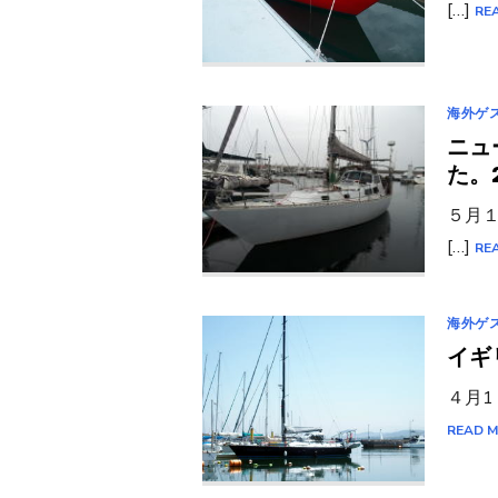
[…]
RE
海外ゲ
ニュ
た。
５月
[…]
RE
海外ゲ
イギ
４月1
READ 