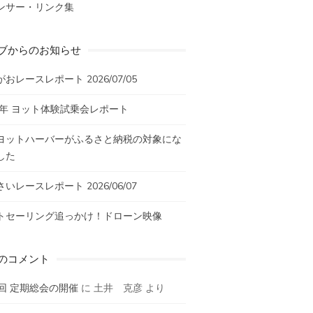
ンサー・リンク集
ブからのお知らせ
おレースレポート 2026/07/05
26年 ヨット体験試乗会レポート
ヨットハーバーがふるさと納税の対象にな
した
いレースレポート 2026/06/07
トセーリング追っかけ！ドローン映像
のコメント
9回 定期総会の開催
に
土井 克彦
より