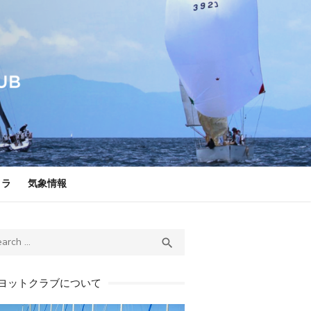
メラ
気象情報
ch
SEARCH

ヨットクラブについて