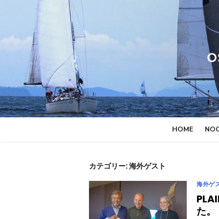
Skip
to
content
HOME
NOC
カテゴリー:
海外ゲスト
海外ゲ
PL
た。