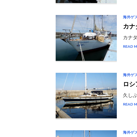
海外ゲ
カナ
カナダ
READ 
海外ゲ
ロシ
久しぶ
READ 
海外ゲ