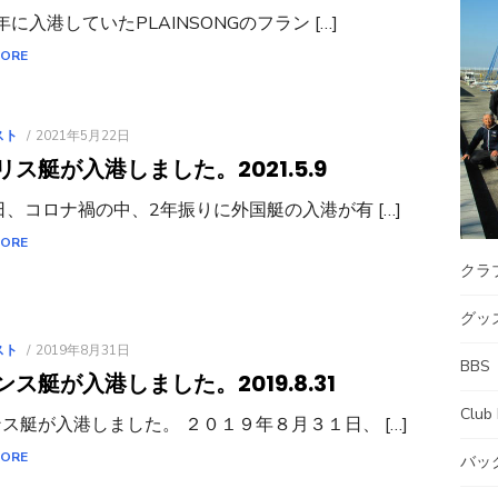
1年に入港していたPLAINSONGのフラン […]
MORE
POSTED
スト
2021年5月22日
ON
リス艇が入港しました。
2021.5.9
日、コロナ禍の中、2年振りに外国艇の入港が有 […]
MORE
クラ
グッ
POSTED
スト
2019年8月31日
BBS
ON
ンス艇が入港しました。
2019.8.31
Club
ス艇が入港しました。 ２０１９年８月３１日、 […]
MORE
バッ