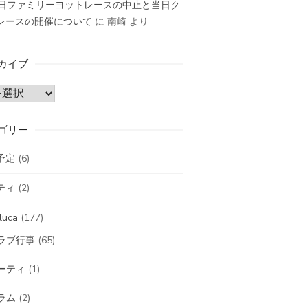
2日ファミリーヨットレースの中止と当日ク
レースの開催について
に
南崎
より
カイブ
ゴリー
予定
(6)
ティ
(2)
luca
(177)
ラブ行事
(65)
ーティ
(1)
ラム
(2)