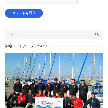
Search
SEA

for:
淡輪ヨットクラブについて