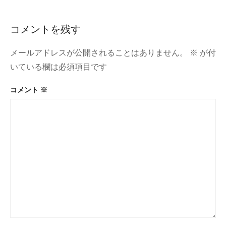
稿
旦
ナ
新
コメントを残す
年
ビ
ご
ゲ
挨
メールアドレスが公開されることはありません。
※
が付
拶
ー
いている欄は必須項目です
シ
コメント
※
ョ
ン