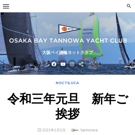
Skip
to
content
大阪ベイ淡輪ヨットクラブ
facebook
youtube
instagram
line
NOCTILUCA
令和三年元旦 新年ご
挨拶
Author
tannowa
POSTED
2021年1月1日
ON