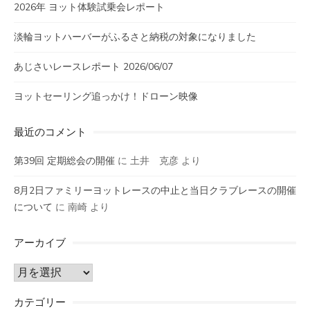
2026年 ヨット体験試乗会レポート
淡輪ヨットハーバーがふるさと納税の対象になりました
あじさいレースレポート 2026/06/07
ヨットセーリング追っかけ！ドローン映像
最近のコメント
第39回 定期総会の開催
に
土井 克彦
より
8月2日ファミリーヨットレースの中止と当日クラブレースの開催
について
に
南崎
より
アーカイブ
ア
ー
カテゴリー
カ