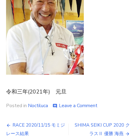
令和三年(2021年) 元旦
on
Posted in
Noctiluca
Leave a Comment
comment
令
和
投
三
RACE 2020/11/15 モミジ
SHIMA SEIKI CUP 2020 ク
年
レース結果
ラスⅡ 優勝 海燕
元